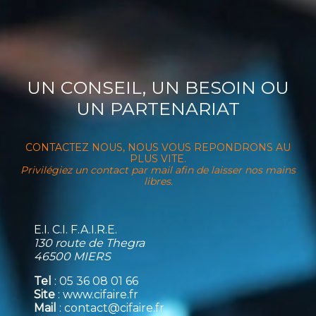
UN CONSEIL, UN BESOIN OU
UN PARTENARIAT
CONTACTEZ NOUS, NOUS VOUS REPONDRONS AU
PLUS VITE.
Privilégiez un contact par mail afin de laisser nos mains
libres.
E.I. C.I. F.A.I.R.E.
130 route de Thegra
46500 MIERS
Tel
: 05 36 08 01 66
Site
: www.cifaire.fr
Mail
: contact@cifaire.fr