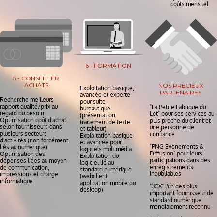
coûts mensuel.
6 - FORMATION
5 - CONSEILLER
ACHATS
NOS PRECIEUX
Exploitation basique,
PARTENAIRES
avancée et experte
Recherche meilleurs
pour suite
rapport qualité/prix au
"La Petite Fabrique du
bureautique
regard du besoin
Lot" pour ses services au
(présentation,
Optimisation coût d'achat
plus proche du client et
traitement de texte
selon fournisseurs dans
une personne de
et tableur)
plusieurs secteurs
confiance
Exploitation basique
d'activités (non forcément
et avancée pour
"PNG Evenements &
liés au numérique)
logiciels multimédia
Diffusion" pour leurs
Optimisation des
Exploitation du
participations dans des
dépenses liées au moyen
logiciel lié au
enregistrements
de communication,
standard numérique
inoubliables
impressions et charge
(webclient,
informatique.
application mobile ou
"3CX" l'un des plus
desktop)
important fournisseur de
standard numérique
mondialement reconnu