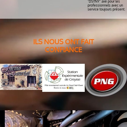
"DSTNY" axé pour les
professionnels avec un
service toujours présent.
ILS NOUS ONT FAIT
CONFIANCE