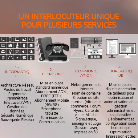
UN INTERLOCUTEUR UNIQUE
POUR PLUSIEURS SERVICES
3 -
4 -
1 -
2 -
COMMUNIC
BUREAUTIQ
INFORMATIQ
TELEPHONIE
ATION
UE
UE
Mise en place
Hébergement site
Mise en place
Architecture Réseau
standard numérique
internet
d'outils et création
Postes de travail
Abonnement ADSL,
Nom de domaine
de tableurs pour
Ergonomie
FIBRE (FTTH)
Création de site
optimisation et
Paramétrage
Abonnement Mobile
internet (Vitrine, e-
automatisation de la
télétravail (VPN)
(4G/5G)
commerce, Forum)
gestion
Gestion des
Smartphone,
Flyers, Carte de
administrative et
données
tablette
visite, Affiche
collaborative.
Sécurité Numérique
Terminaux de
Signalétique,
Déploiement et
Sauvegarde Réseau
Communication
Enseigne et Logo
configuration suite
Gravure Laser,
bureautique
Impression 3D
Optimisation
Impression et des