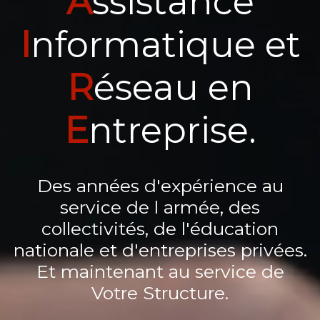
A
ssistance
I
nformatique et
R
éseau en
E
ntreprise.
Des années d'expérience au
service de l armée, des
collectivités, de l'éducation
nationale et d'entreprises privées.
Et maintenant au service de
Votre Structure.