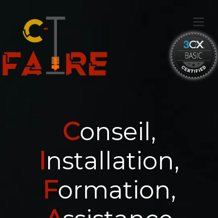
C
onseil,
I
nstallation,
F
ormation,